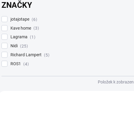
ZNAČKY
jotajotape
6
Kave home
3
Lagrama
1
Nidi
25
Richard Lampert
5
ROS1
4
Položek k zobrazen
V
ý
p
i
s
p
r