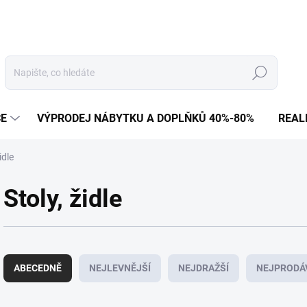
Hledat
CE
VÝPRODEJ NÁBYTKU A DOPLŇKŮ 40%-80%
REAL
idle
Stoly, židle
Ř
a
ABECEDNĚ
NEJLEVNĚJŠÍ
NEJDRAŽŠÍ
NEJPRODÁ
z
e