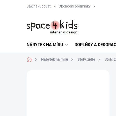
Přejít
Jak nakupovat
Obchodní podmínky
na
obsah
NÁBYTEK NA MÍRU
DOPLŇKY A DEKORA
Domů
Nábytek na míru
Stoly, židle
Stoly, ž
P
o
s
t
r
a
n
n