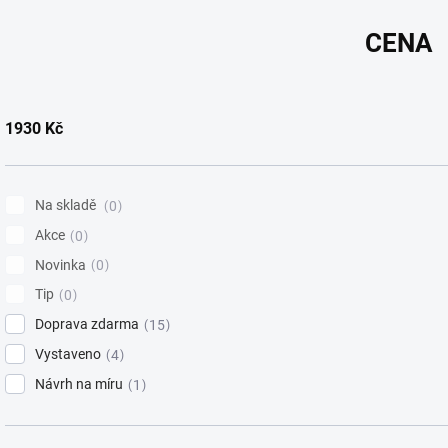
n
í
CENA
p
r
o
d
1930
Kč
u
k
t
ů
Na skladě
0
Akce
0
Novinka
0
Tip
0
Doprava zdarma
15
Vystaveno
4
Návrh na míru
1