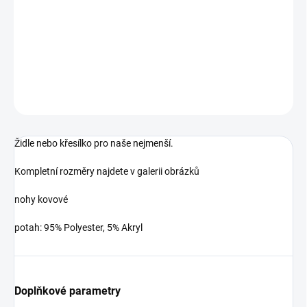
Židle nebo křesílko pro naše nejmenší.
Výška sedu 32.5 cm
DETAILNÍ INFORMACE
ZEPTAT SE
HLÍDAT
Uložit
Židle nebo křesílko pro naše nejmenší.
Kompletní rozměry najdete v galerii obrázků
nohy kovové
potah: 95% Polyester, 5% Akryl
Doplňkové parametry