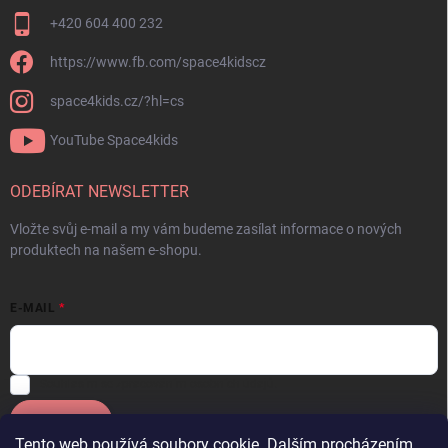
+420 604 400 232
https://www.fb.com/space4kidscz
space4kids.cz/?hl=cs
YouTube Space4kids
ODEBÍRAT NEWSLETTER
Vložte svůj e-mail a my vám budeme zasílat informace o nových
produktech na našem e-shopu.
E-MAIL
Souhlasím se
zpracováním osobních údajů.
Přihlásit se
Tento web používá soubory cookie. Dalším procházením