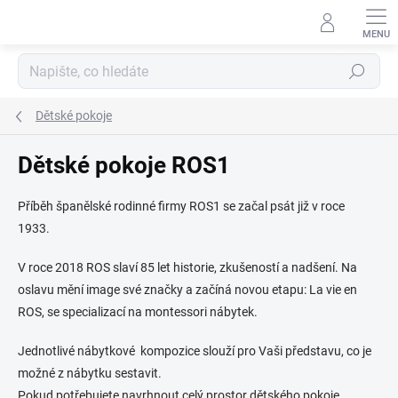
Přejít
na
obsah
Hledat
Dětské pokoje
Dětské pokoje ROS1
Příběh španělské rodinné firmy ROS1 se začal psát již v roce
1933.
V roce 2018 ROS slaví 85 let historie, zkušeností a nadšení. Na
oslavu mění image své značky a začíná novou etapu: La vie en
ROS, se specializací na montessori nábytek.
Jednotlivé nábytkové kompozice slouží pro Vaši představu, co je
možné z nábytku sestavit.
Pokud potřebujete navrhnout celý prostor dětského pokoje,