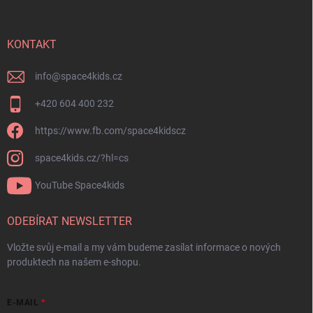
KONTAKT
info
@
space4kids.cz
+420 604 400 232
https://www.fb.com/space4kidscz
space4kids.cz/?hl=cs
YouTube Space4kids
ODEBÍRAT NEWSLETTER
Vložte svůj e-mail a my vám budeme zasílat informace o nových
produktech na našem e-shopu.
E-MAIL