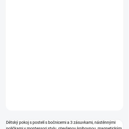
MOŽNOSTI
DORUČENÍ
Kvalitní dětský nábytek
Vyrobeno z lamino desek (1,9 a 3,5 cm) s možností laku.
Materiály i laky splňují nejvyšší ekologické nároky EU.
Postel vhodná pro matraci 195 x 94 cm (rošt horního lůžka
a matrace nejsou v ceně)
Možnost vytvoření 3D návrhů dle požadavků klienta
Chci ZDARMA kalkulaci na míru
DETAILNÍ INFORMACE
ZEPTAT SE
HLÍDAT
Uložit
Dětský pokoj s postelí s bočnicemi a 3 zásuvkami, nástěnnými
poličkami v montessori stylu, otevřenou knihovnou, magnetickým