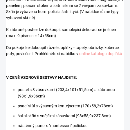
panelem, psacím stolem a šatní skříní se 2 vnějšími zásuvkami.
Skříň je vybavená horní policí a šatní tyčí. (V nabídce různé typy
vybavení skříně)
K zábraně postele lze dokoupit samolepící dekoraci se jménem
(max. 9 písmen = 14x58cm)
Do pokoje lze dokoupit různé doplňky - tapety, obrázky, koberce,
pufy, povlečení.
Prohlédněte si nabídku v
online katalogu doplňků
V CENĚ VZOROVÉ SESTAVY NAJDETE:
postel s 3 zásuvkami (203,4x101x51,5cm) a zábranou
(98x1,9x36cm)
psací stůl s výsuvným kontejnerem (170x58,2x78cm)
šatní skříň s vnějšími zásuvkami (98x58,9x237,8cm)
nástěnný panel s "montessori" poličkou