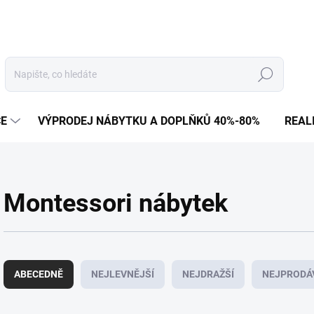
Hledat
CE
VÝPRODEJ NÁBYTKU A DOPLŇKŮ 40%-80%
REAL
Montessori nábytek
Ř
a
ABECEDNĚ
NEJLEVNĚJŠÍ
NEJDRAŽŠÍ
NEJPRODÁ
z
e