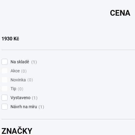
n
í
CENA
p
r
o
d
1930
Kč
u
k
t
ů
Na skladě
1
Akce
0
Novinka
0
Tip
0
Vystaveno
1
Návrh na míru
1
ZNAČKY