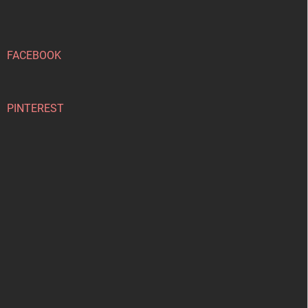
p
a
t
í
FACEBOOK
PINTEREST