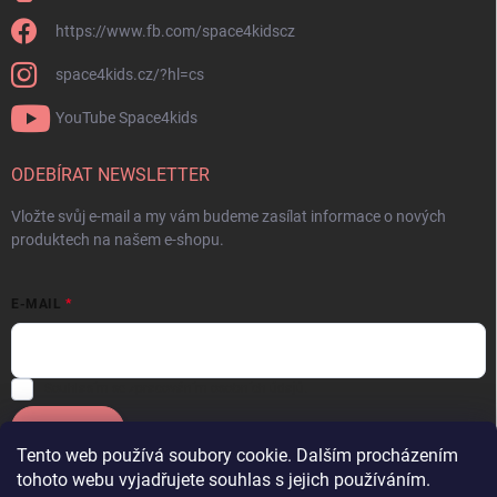
https://www.fb.com/space4kidscz
space4kids.cz/?hl=cs
YouTube Space4kids
ODEBÍRAT NEWSLETTER
Vložte svůj e-mail a my vám budeme zasílat informace o nových
produktech na našem e-shopu.
E-MAIL
Souhlasím se
zpracováním osobních údajů.
Přihlásit se
Tento web používá soubory cookie. Dalším procházením
tohoto webu vyjadřujete souhlas s jejich používáním.