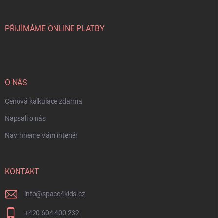
PŘIJÍMÁME ONLINE PLATBY
O NÁS
Cenová kalkulace zdarma
Napsali o nás
Navrhneme Vám interiér
KONTAKT
info
@
space4kids.cz
+420 604 400 232