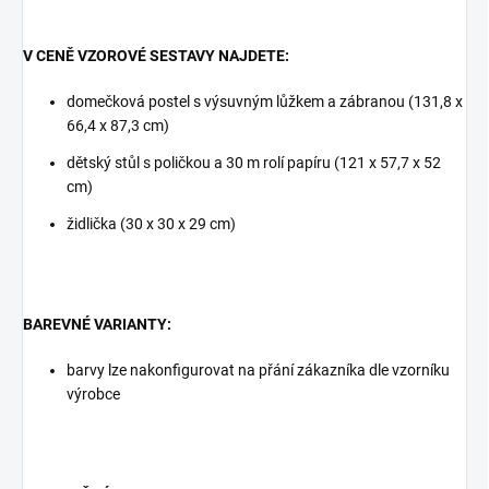
V CENĚ VZOROVÉ SESTAVY NAJDETE:
domečková postel s výsuvným lůžkem a zábranou (131,8 x
66,4 x 87,3 cm)
dětský stůl s poličkou a 30 m rolí papíru
(121 x 57,7 x 52
cm)
židlička (30 x 30 x 29 cm)
BAREVNÉ VARIANTY:
barvy lze nakonfigurovat na přání zákazníka dle vzorníku
výrobce