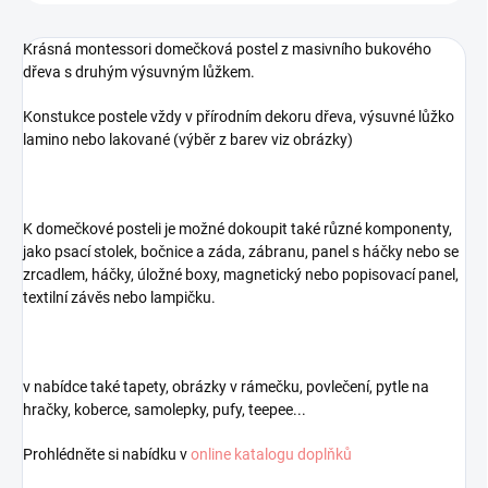
Krásná montessori domečková postel z masivního bukového
dřeva s druhým výsuvným l
ůžkem
.
Konstukce postele vždy v přírodním dekoru dřeva, výsuvné lůžko
lamino nebo lakované (výběr z barev viz obrázky)
K domečkové posteli je možné dokoupit také různé komponenty,
jako psací stolek, bočnice a záda, zábranu, panel s háčky nebo se
zrcadlem, háčky, úložné boxy, magnetický nebo popisovací panel,
textilní závěs nebo lampičku.
v nabídce také tapety, obrázky v rámečku, povlečení, pytle na
hračky, koberce, samolepky, pufy, teepee...
Prohlédněte si nabídku v
online katalogu doplňků