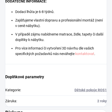
DODATEČNÉ INFORMACE:
Dodací lhůta je 6-8 týdnů.
Zajišťujeme vlastní dopravu a profesionální montáž (není
v ceně nábytku).
V případě zájmu nabídneme matrace, židle, tapety či další
doplňky k nábytku.
Pro více informací či vytvoření 3D návrhu dle vašich
specifických požadavků nás neváhejte
kontaktovat
.
Doplňkové parametry
Kategorie
:
Dětské pokoje ROS1
Záruka
:
2 roky