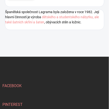
Španělská společnost Lagrama byla založena v roce 1982. Její
hlavní činností je výroba
dětského a studentského nábytku, ale
také šatních skříní a šaten
, obývacích stěn a ložnic.
Z
á
p
a
t
í
FACEBOOK
PINTEREST