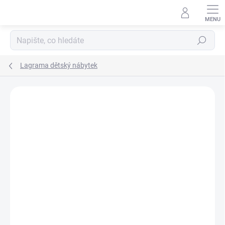
Přejít
na
obsah
Hledat
Lagrama dětský nábytek
ZNAČKA:
LAGRAMA