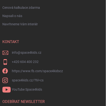
Cenová kalkulace zdarma
Napsali o nás
Navrhneme Vám interiér
KONTAKT
info
@
space4kids.cz
+420 604 400 232
https://www.fb.com/space4kidscz
space4kids.cz/?hl=cs
YouTube Space4kids
ODEBÍRAT NEWSLETTER