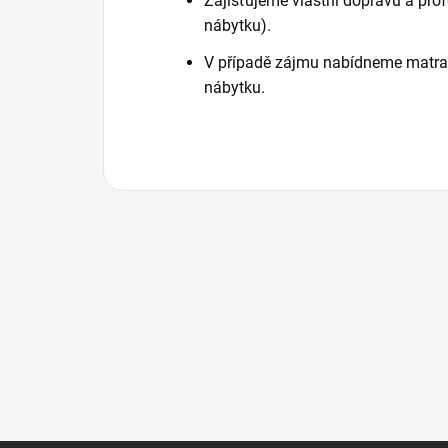
Zajišťujeme vlastní dopravu a pro
nábytku).
V případě zájmu nabídneme matrace,
nábytku.