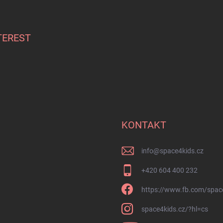
TEREST
KONTAKT
info
@
space4kids.cz
+420 604 400 232
https://www.fb.com/spac
space4kids.cz/?hl=cs