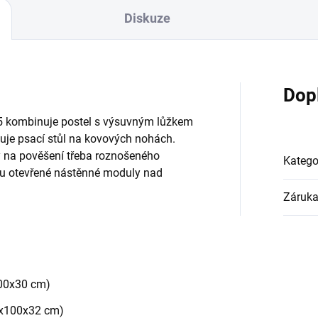
Diskuze
Dop
5 kombinuje postel s výsuvným lůžkem
uje psací stůl na kovových nohách.
y na pověšení třeba roznošeného
Katego
ou otevřené nástěnné moduly nad
Záruk
100x30 cm)
0x100x32 cm)