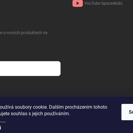
YouTube Space4kids
ce o nových produktech na
oužívá soubory cookie. Dalším procházením tohoto
Facebook
OneSpace
Instagram
YouTube Space4kids
S
jete souhlas s jejich používáním.
í