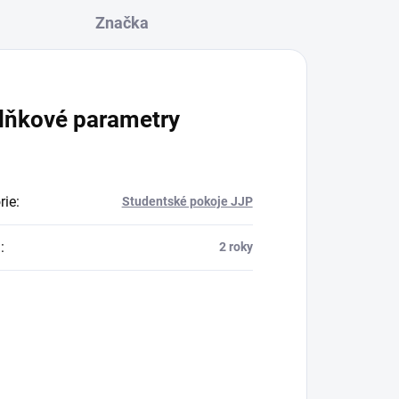
Značka
lňkové parametry
rie
:
Studentské pokoje JJP
a
:
2 roky