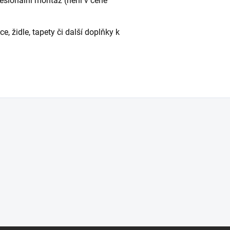
fesionální montáž (není v ceně
 židle, tapety či další doplňky k