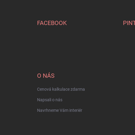
Z
á
p
a
FACEBOOK
PIN
t
í
O NÁS
Cenová kalkulace zdarma
Napsali o nás
Navrhneme Vám interiér