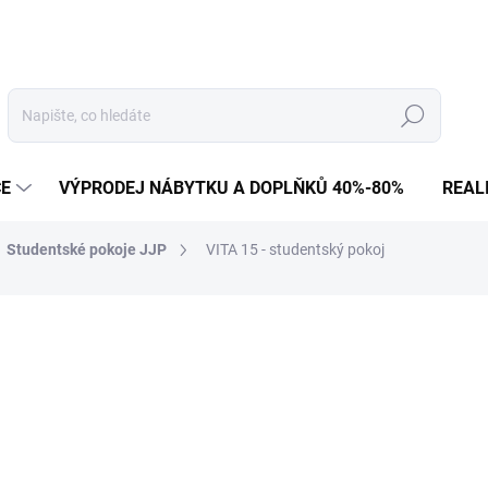
Hledat
CE
VÝPRODEJ NÁBYTKU A DOPLŇKŮ 40%-80%
REAL
Studentské pokoje JJP
VITA 15 - studentský pokoj
82 681 Kč
68 331 Kč bez DPH
Měrná
NA OBJEDNÁVKU
cena: