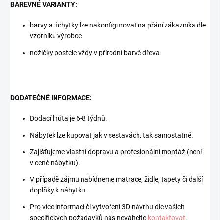
BAREVNÉ VARIANTY:
barvy a úchytky lze nakonfigurovat na přání zákazníka dle
vzorníku výrobce
nožičky postele vždy v přírodní barvě dřeva
DODATEČNÉ INFORMACE:
Dodací lhůta je 6-8 týdnů.
Nábytek lze kupovat jak v sestavách, tak samostatně.
Zajišťujeme vlastní dopravu a profesionální montáž (není
v ceně nábytku).
V případě zájmu nabídneme matrace, židle, tapety či další
doplňky k nábytku.
Pro více informací či vytvoření 3D návrhu dle vašich
specifických požadavků nás neváhejte
kontaktovat
.