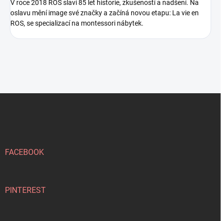
V roce 2018 ROS slaví 85 let historie, zkušeností a nadšení. Na
oslavu mění image své značky a začíná novou etapu: La vie en
ROS, se specializací na montessori nábytek.
Z
á
p
a
t
í
FACEBOOK
PINTEREST