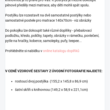
knihovnou je to pravé pro Vás. K postýlce je možné dokoupit
pěnové předěly mezi matrace, aby děti mohli spát spolu.
Postýlku lze rozestavit na dvě samostatné postýlky nebo
samostatné postele pro matrace 140x70cm - viz obrázky
Do pokojíku lze dokoupit také různé doplňky - přebalovací
podložku, křeslo, poličky, tapety, obrázky v rámečku, povlečení,
pytle na hračky, koberce, samolepky, pufy, teepee...
Prohlédněte si nabídku v
online katalogu doplňků
V CENĚ VZOROVÉ SESTAVY Z ÚVODNÍ FOTOGRAFIE NAJDETE:
rostoucí dvoj postýlka (155,2 x 145,8 x 86,9 cm)
šatní skříň s knihovnou (149,2 x 58,9 x 221,1cm)