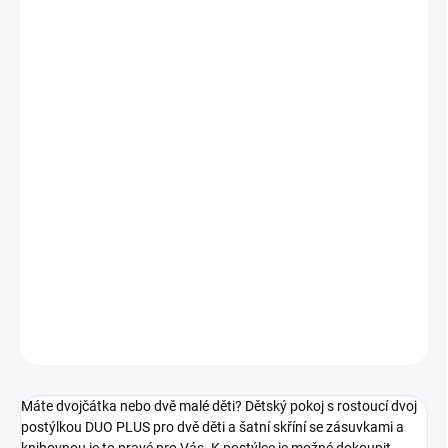
MOŽNOSTI
DORUČENÍ
Kvalitní dětský montessori nábytek v precizním provedení.
Vyrobeno z lamino desek s možností laku. Materiály i laky
splňují nejvyšší ekologické nároky EU.
Postýlky vhodné pro matraci 140x70 cm (matrace nejsou v
ceně)
Možnost vytvoření 3D návrhů dle požadavků klienta
Chci ZDARMA kalkulaci na míru
DETAILNÍ INFORMACE
ZEPTAT SE
HLÍDAT
Uložit
Máte dvojčátka nebo dvě malé děti? Dětský pokoj s rostoucí dvoj
postýlkou DUO PLUS pro dvě děti a šatní skříní se zásuvkami a