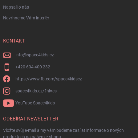
Napsali o nás
Navrhneme Vám interiér
KONTAKT
info
@
space4kids.cz
+420 604 400 232
https://www.fb.com/space4kidscz
space4kids.cz/?hl=cs
YouTube Space4kids
ODEBÍRAT NEWSLETTER
Vložte svůj e-mail a my vám budeme zasílat informace o nových
produktech na našem e-shopu.