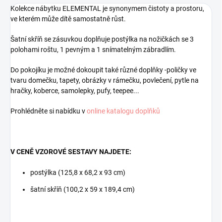
Kolekce nábytku ELEMENTAL
je synonymem čistoty a prostoru,
ve kterém může dítě samostatně růst
.
Šatní skříň se zásuvkou doplňuje postýlka na nožičkách se 3
polohami roštu, 1 pevným a 1 snímatelným zábradlím.
Do pokojíku je možné dokoupit také různé doplňky -poličky ve
tvaru domečku, tapety, obrázky v rámečku, povlečení, pytle na
hračky, koberce, samolepky, pufy, teepee...
Prohlédněte si nabídku v
online katalogu doplňků
V CENĚ VZOROVÉ SESTAVY NAJDETE:
postýlka (125,8 x 68,2 x 93 cm)
šatní skříň (100,2 x 59 x 189,4 cm)