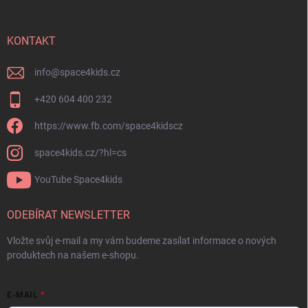
KONTAKT
info
@
space4kids.cz
+420 604 400 232
https://www.fb.com/space4kidscz
space4kids.cz/?hl=cs
YouTube Space4kids
ODEBÍRAT NEWSLETTER
Vložte svůj e-mail a my vám budeme zasílat informace o nových
produktech na našem e-shopu.
E-MAIL