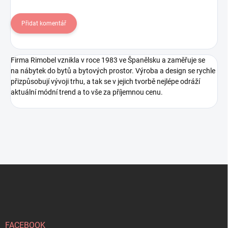
Přidat komentář
Firma Rimobel vznikla v roce 1983 ve Španělsku a zaměřuje se
na nábytek do bytů a bytových prostor. Výroba a design se rychle
přizpůsobují vývoji trhu, a tak se v jejich tvorbě nejlépe odráží
aktuální módní trend a to vše za příjemnou cenu.
Z
á
p
a
t
í
FACEBOOK