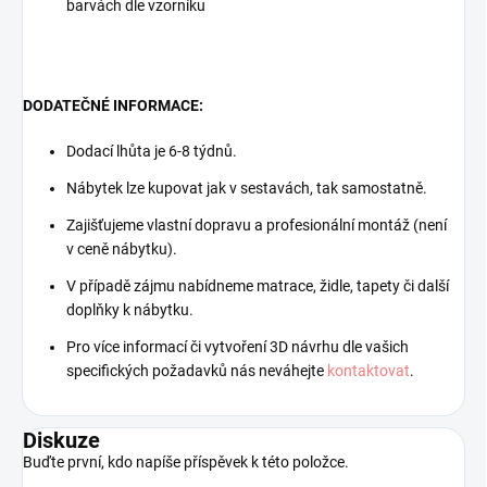
barvách dle vzorníku
DODATEČNÉ INFORMACE:
Dodací lhůta je 6-8 týdnů.
Nábytek lze kupovat jak v sestavách, tak samostatně.
Zajišťujeme vlastní dopravu a profesionální montáž (není
v ceně nábytku).
V případě zájmu nabídneme matrace, židle, tapety či další
doplňky k nábytku.
Pro více informací či vytvoření 3D návrhu dle vašich
specifických požadavků nás neváhejte
kontaktovat
.
Diskuze
Buďte první, kdo napíše příspěvek k této položce.