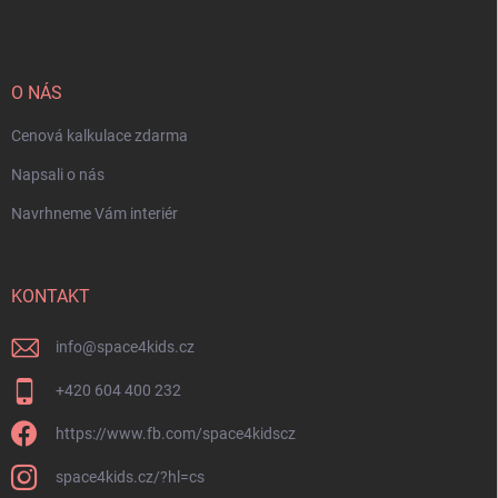
O NÁS
Cenová kalkulace zdarma
Napsali o nás
Navrhneme Vám interiér
KONTAKT
info
@
space4kids.cz
+420 604 400 232
https://www.fb.com/space4kidscz
space4kids.cz/?hl=cs