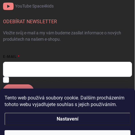
YouTube Space4kids
ODEBÍRAT NEWSLETTER
Vložte svůj e-mail a my vám budeme zasílat informace o nových
produktech na našem e-shopu.
E-MAIL
Souhlasím se
zpracováním osobních údajů.
Přihlásit se
Tento web používá soubory cookie. Dalším procházením
tohoto webu vyjadřujete souhlas s jejich používáním.
Facebook
OneSpace
Instagram
YouTube Space4kids
Nastavení