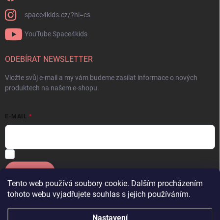
space4kids.cz/?hl=cs
YouTube Space4kids
ODEBÍRAT NEWSLETTER
Vložte svůj e-mail a my vám budeme zasílat informace o nových
produktech na našem e-shopu.
E-MAIL
Souhlasím se
zpracováním osobních údajů.
Přihlásit se
Tento web používá soubory cookie. Dalším procházením
tohoto webu vyjadřujete souhlas s jejich používáním.
Facebook
OneSpace
Instagram
YouTube Space4kids
Nastavení