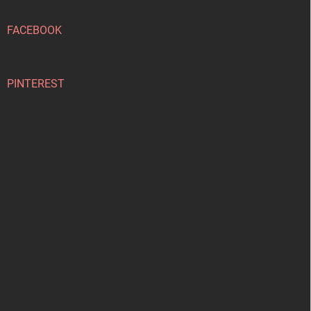
a
t
í
FACEBOOK
PINTEREST