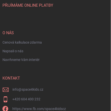
PŘIJÍMÁME ONLINE PLATBY
O NÁS
Cenová kalkulace zdarma
Napsali o nás
Navrhneme Vám interiér
KONTAKT
info
@
space4kids.cz
+420 604 400 232
https://www.fb.com/space4kidscz