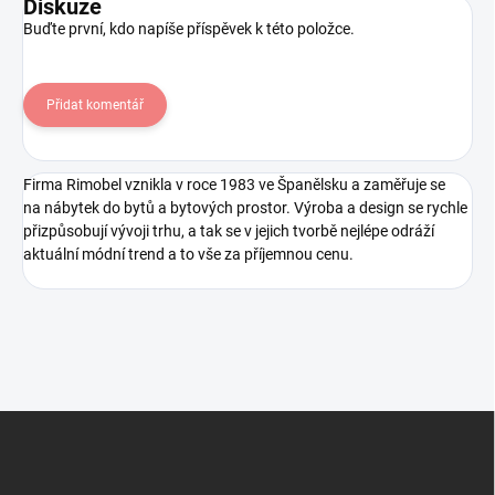
Diskuze
Buďte první, kdo napíše příspěvek k této položce.
Přidat komentář
Firma Rimobel vznikla v roce 1983 ve Španělsku a zaměřuje se
na nábytek do bytů a bytových prostor. Výroba a design se rychle
přizpůsobují vývoji trhu, a tak se v jejich tvorbě nejlépe odráží
aktuální módní trend a to vše za příjemnou cenu.
Z
á
p