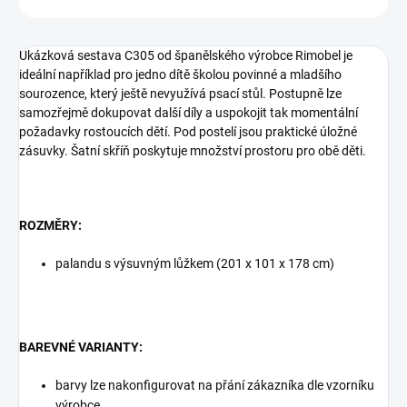
Ukázková sestava C305 od španělského výrobce Rimobel je
ideální například pro jedno dítě školou povinné a mladšího
sourozence, který ještě nevyužívá psací stůl. Postupně lze
samozřejmě dokupovat další díly a uspokojit tak momentální
požadavky rostoucích dětí. Pod postelí jsou praktické úložné
zásuvky. Šatní skříň poskytuje množství prostoru pro obě děti.
ROZMĚRY:
palandu s výsuvným lůžkem (201 x 101 x 178 cm)
BAREVNÉ VARIANTY:
barvy lze nakonfigurovat na přání zákazníka dle vzorníku
výrobce