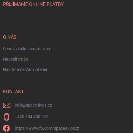
PŘIJÍMÁME ONLINE PLATBY
O NÁS
Cenová kalkulace zdarma
Napsali o nás
Navrhneme Vám interiér
KONTAKT
info
@
space4kids.cz
+420 604 400 232
https://www.fb.com/space4kidscz