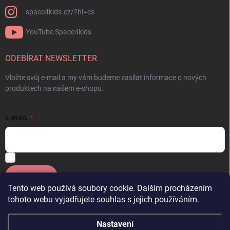
space4kids.cz/?hl=cs
YouTube Space4kids
ODEBÍRAT NEWSLETTER
Vložte svůj e-mail a my vám budeme zasílat informace o nových
produktech na našem e-shopu.
E-MAIL
Souhlasím se
zpracováním osobních údajů.
Přihlásit se
Tento web používá soubory cookie. Dalším procházením
tohoto webu vyjadřujete souhlas s jejich používáním.
Facebook
OneSpace
Instagram
YouTube Space4kids
Nastavení