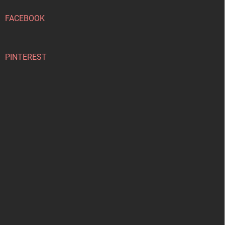
t
í
FACEBOOK
PINTEREST