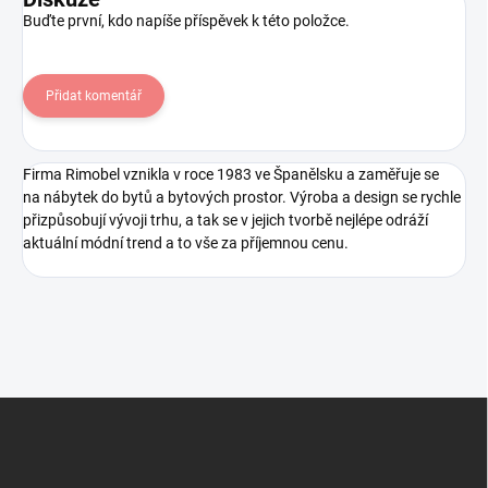
Buďte první, kdo napíše příspěvek k této položce.
Přidat komentář
Firma Rimobel vznikla v roce 1983 ve Španělsku a zaměřuje se
na nábytek do bytů a bytových prostor. Výroba a design se rychle
přizpůsobují vývoji trhu, a tak se v jejich tvorbě nejlépe odráží
aktuální módní trend a to vše za příjemnou cenu.
Z
á
p
a