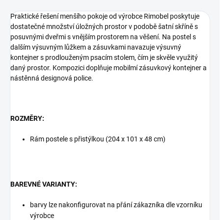
Praktické řešení menšího pokoje od výrobce Rimobel poskytuje
dostatečné množství úložných prostor v podobě šatní skříně s
posuvnými dveřmi s vnějším prostorem na věšení. Na postel s
dalším výsuvným lůžkem a zásuvkami navazuje výsuvný
kontejner s prodlouženým psacím stolem, čím je skvěle využitý
daný prostor. Kompozici doplňuje mobilmí zásuvkový kontejner a
nástěnná designová police.
ROZMĚRY:
Rám postele s přistýlkou (204 x 101 x 48 cm)
BAREVNÉ VARIANTY:
barvy lze nakonfigurovat na přání zákazníka dle vzorníku
výrobce