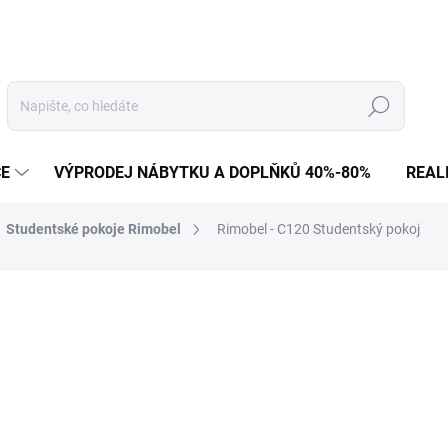
Hledat
CE
VÝPRODEJ NÁBYTKU A DOPLŇKŮ 40%-80%
REAL
Studentské pokoje Rimobel
Rimobel - C120 Studentský pokoj
76 061 Kč
62 860 Kč bez DPH
Měrná
NA OBJEDNÁVKU
cena: