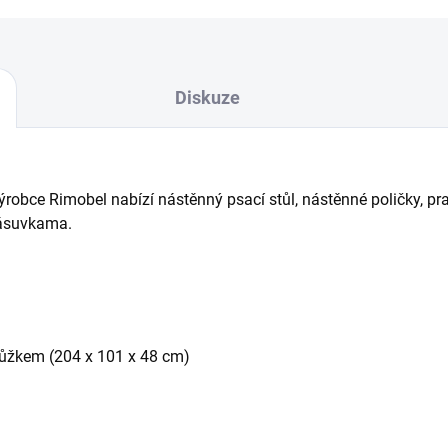
Diskuze
robce Rimobel nabízí nástěnný psací stůl, nástěnné poličky, pr
ásuvkama.
lůžkem (204 x 101 x 48 cm)