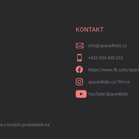
KONTAKT
info
@
space4kids.cz
+420 604 400 232
https://www.fb.com/spac
space4kids.cz/?hl=cs
YouTube Space4kids
ce o nových produktech na