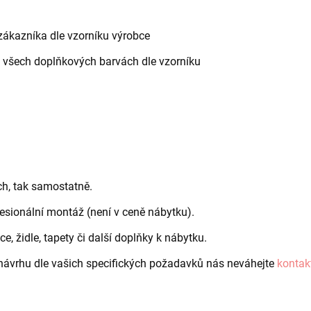
 zákazníka dle vzorníku výrobce
e všech doplňkových barvách dle vzorníku
ch, tak samostatně.
fesionální montáž (není v ceně nábytku).
 židle, tapety či další doplňky k nábytku.
D návrhu dle vašich specifických požadavků nás neváhejte
kontak