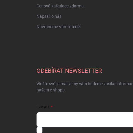
Cenová kalkulace zdarma
Napsali o nás
Navrhneme Vám interiér
ODEBÍRAT NEWSLETTER
Vložte svůj e-mail a my vám budeme zasílat informa
našem e-shopu.
E-MAIL
Souhlasím se
zpracováním osobních údajů.