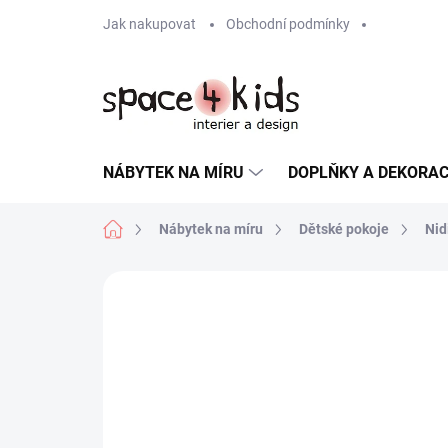
Přejít
Jak nakupovat
Obchodní podmínky
na
obsah
NÁBYTEK NA MÍRU
DOPLŇKY A DEKORA
Domů
Nábytek na míru
Dětské pokoje
Nid
ZNAČKA:
NIDI
NÁVRH NA MÍRU