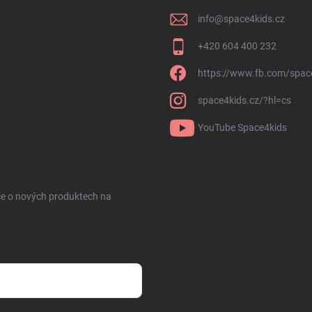
info
@
space4kids.cz
+420 604 400 232
https://www.fb.com/spac
space4kids.cz/?hl=cs
YouTube Space4kids
ce o nových produktech na