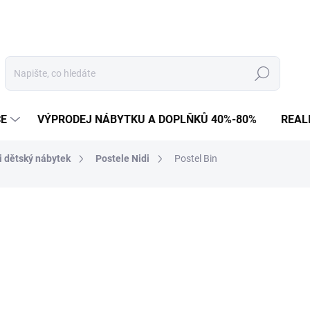
Hledat
CE
VÝPRODEJ NÁBYTKU A DOPLŇKŮ 40%-80%
REAL
i dětský nábytek
Postele Nidi
Postel Bin
8 690 Kč
7 182 Kč bez DPH
Měrná
NA OBJEDNÁVKU
cena: