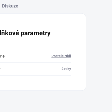
Diskuze
lňkové parametry
rie
:
Postele Nidi
a
:
2 roky