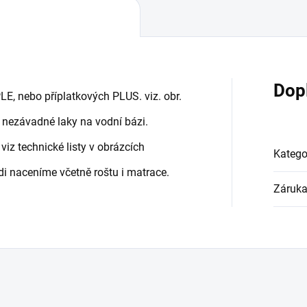
Dop
E, nebo příplatkových PLUS. viz. obr.
 nezávadné laky na vodní bázi.
viz technické listy v obrázcích
Katego
di naceníme včetně roštu i matrace.
Záruk