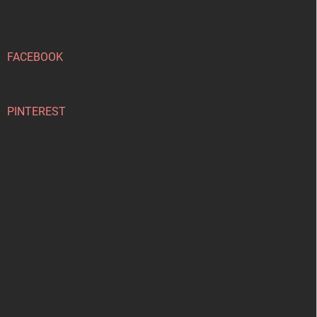
p
a
t
í
FACEBOOK
PINTEREST