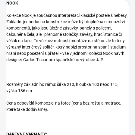
NOOK
Kolekce Nook je současnou interpretací klasické postele s nebesy.
Základní jednoduchá konstrukce může být doplněna o množství
komponentů, jako jsou úložné zásuvky, panely s policemi,
čalouněná čela, ale i přenosné stolečky, závěsy, hrací stanice či
věšák na kolo. To vše bez nutnosti montáže na stěnu. Je to tedy
výrazný interiérový solitér, který nabízí prostor na spaní, studium,
hraní nebo posezení s přáteli - vše v jednom! Kolekci Nook navrhl
designér Carlos Tiscar pro španělského výrobce JJP.
Rozměry základního rámu: šířka 210, hloubka 100 nebo 115,
výška 186 cm
Cena odpovídá kompozici na fotce (cena bez roštu a matrace,
které také dodáváme).
BAREVNÉ VARIANTY: