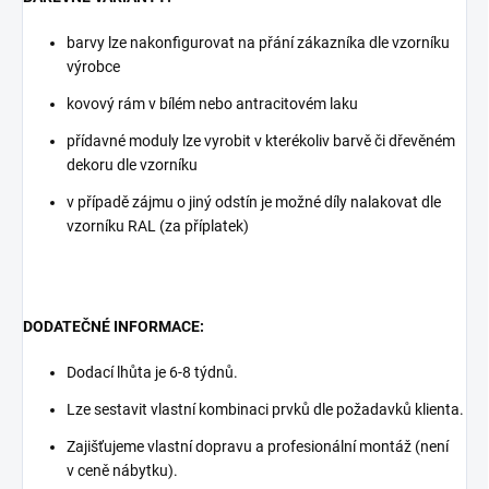
barvy lze nakonfigurovat na přání zákazníka dle vzorníku
výrobce
kovový rám v bílém nebo antracitovém laku
přídavné moduly lze vyrobit v kterékoliv barvě či dřevěném
dekoru dle vzorníku
v případě zájmu o jiný odstín je možné díly nalakovat dle
vzorníku RAL (za příplatek)
DODATEČNÉ INFORMACE:
Dodací lhůta je 6-8 týdnů.
Lze sestavit vlastní kombinaci prvků dle požadavků klienta.
Zajišťujeme vlastní dopravu a profesionální montáž (není
v ceně nábytku).