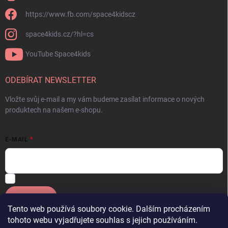
https://www.fb.com/space4kidscz
space4kids.cz/?hl=cs
YouTube Space4kids
ODEBÍRAT NEWSLETTER
Vložte svůj e-mail a my vám budeme zasílat informace o nových
produktech na našem e-shopu.
E-MAIL
Souhlasím se
zpracováním osobních údajů.
Přihlásit se
Tento web používá soubory cookie. Dalším procházením
tohoto webu vyjadřujete souhlas s jejich používáním.