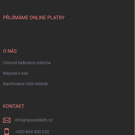
PŘIJÍMÁME ONLINE PLATBY
O NÁS
Cenová kalkulace zdarma
Napsali o nás
Navrhneme Vám interiér
KONTAKT
info
@
space4kids.cz
+420 604 400 232