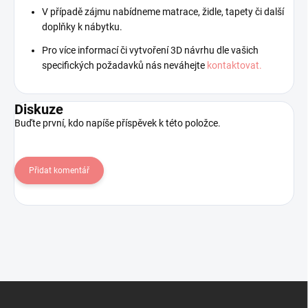
V případě zájmu nabídneme matrace, židle, tapety či další
doplňky k nábytku.
Pro více informací či vytvoření 3D návrhu dle vašich
specifických požadavků nás neváhejte
kontaktovat.
Diskuze
Buďte první, kdo napíše příspěvek k této položce.
Přidat komentář
Z
á