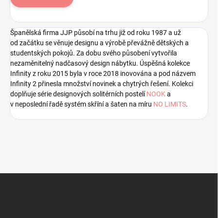
Španělská firma JJP působí na trhu již od roku 1987 a už
od začátku se věnuje designu a výrobě převážně dětských a
studentských pokojů. Za dobu svého působení vytvořila
nezaměnitelný nadčasový design nábytku. Úspěšná kolekce
Infinity z roku 2015 byla v roce 2018 inovována a pod názvem
Infinity 2 přinesla množství novinek a chytrých řešení. Kolekci
doplňuje série designových solitérních postelí
NOOK
a
v neposlední řadě systém skříní a šaten na míru
NO LIMITS
.
Z
á
p
a