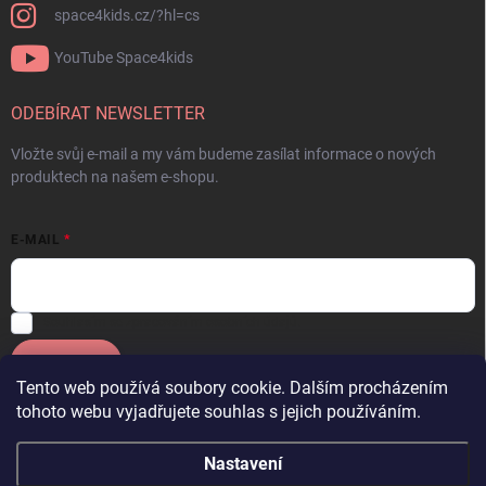
space4kids.cz/?hl=cs
YouTube Space4kids
ODEBÍRAT NEWSLETTER
Vložte svůj e-mail a my vám budeme zasílat informace o nových
produktech na našem e-shopu.
E-MAIL
Souhlasím se
zpracováním osobních údajů.
Přihlásit se
Tento web používá soubory cookie. Dalším procházením
tohoto webu vyjadřujete souhlas s jejich používáním.
Facebook
OneSpace
Instagram
YouTube Space4kids
Nastavení