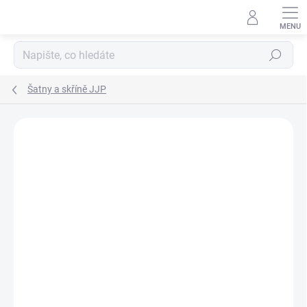
Přejít
na
obsah
Hledat
Šatny a skříně JJP
ZNAČKA:
JOTAJOTAPE
NÁVRH NA MÍRU