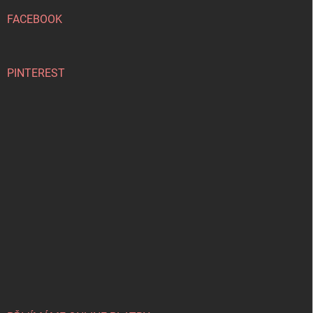
t
í
FACEBOOK
PINTEREST