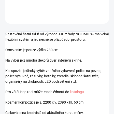
DETAILNÍ INFORMACE
ZEPTAT SE
HLÍDAT
Uložit
Vestavěná šatní skříň od výrobce JJP z řady NOLIMITS+ má velmi
flexibilní systém a jedinečně se přizpůsobí prostoru.
Omezením je pouze výška 280 cm.
Na výběr je z mnoha dekorů dveří interiéru skříně.
K dispozici je široký výběr vnitřního vybavení: police na pevno,
police výsuvné, zásuvky, botníky, zrcadla, sklopné šatní tyče,
organizéry na drobnosti, LED podsvětlení atd.
Pro větší inspiraci můžete nahlédnout do
katalogu
.
Rozměr kompozice je š. 2200 x v. 2390 x hl. 60 cm
Celková cena je odvislá od aktuálního kurzu měny.