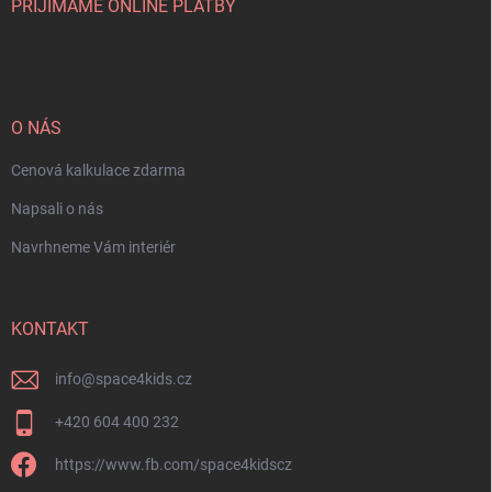
PŘIJÍMÁME ONLINE PLATBY
O NÁS
Cenová kalkulace zdarma
Napsali o nás
Navrhneme Vám interiér
KONTAKT
info
@
space4kids.cz
+420 604 400 232
https://www.fb.com/space4kidscz