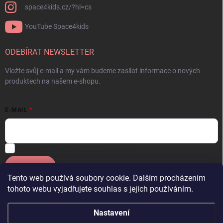
space4kids.cz/?hl=cs
YouTube Space4kids
ODEBÍRAT NEWSLETTER
Vložte svůj e-mail a my vám budeme zasílat informace o nových
produktech na našem e-shopu.
E-MAIL
Souhlasím se
zpracováním osobních údajů.
Přihlásit se
Tento web používá soubory cookie. Dalším procházením
tohoto webu vyjadřujete souhlas s jejich používáním.
Facebook
OneSpace
Instagram
YouTube Space4kids
Nastavení