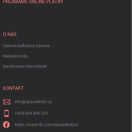
PŘIJÍMÁME ONLINE PLATBY
O NÁS
Cenová kalkulace zdarma
Napsali o nás
Navrhneme Vám interiér
KONTAKT
info
@
space4kids.cz
+420 604 400 232
https://www.fb.com/space4kidscz