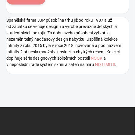
Španělská firma JJP působí na trhu již od roku 1987 a už
od začátku se věnuje designu a výrobě převážně dětských a
studentských pokojů. Za dobu svého působení vytvořila
nezaměnitelný nadčasový design nábytku. Úspěšná kolekce
Infinity z roku 2015 byla v roce 2018 inovována a pod názvem
Infinity 2 přinesla množství novinek a chytrých řešení. Kolekci
doplňuje série designových solitérních postelí
NOOK
a
v neposlední řadě systém skříní a šaten na míru
NO LIMITS
.
Z
á
p
a