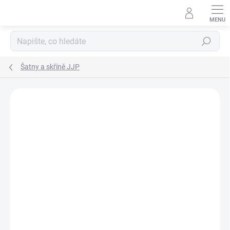
Přejít
na
obsah
Hledat
Šatny a skříně JJP
ZNAČKA:
JOTAJOTAPE
NÁVRH NA MÍRU