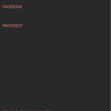
t
í
FACEBOOK
PINTEREST