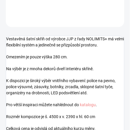
DETAILNÍ INFORMACE
ZEPTAT SE
HLÍDAT
Uložit
Vestavěná šatní skříň od výrobce JJP z řady NOLIMITS+ má velmi
flexibilní systém a jedinečně se přizpůsobí prostoru.
Omezením je pouze výška 280 cm.
Na výběr je z mnoha dekorů dveří interiéru skříně.
K dispozici je široký výběr vnitřního vybavení: police na pevno,
police výsuvné, zásuvky, botníky, zrcadla, sklopné šatní tyče,
organizéry na drobnosti, LED podsvětlení atd.
Pro větší inspiraci můžete nahlédnout do
katalogu
.
Rozměr kompozice je š. 4500 x v. 2390 x hl. 60 cm
Celková cena je odvislá od aktuálního kurzu měny.