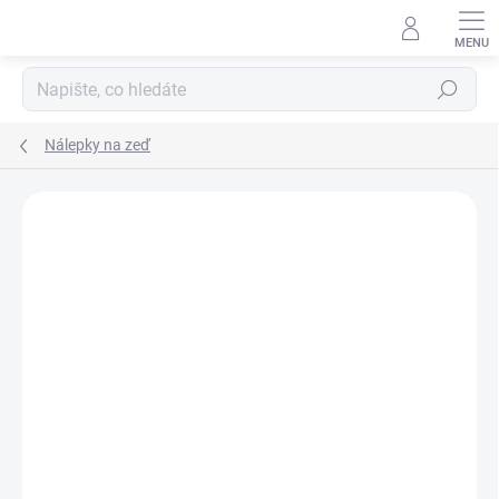
Přejít
na
obsah
Hledat
Nálepky na zeď
ZNAČKA:
SK