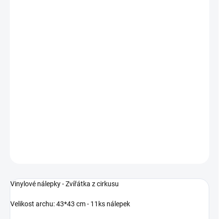
MOŽNOSTI
DORUČENÍ
−
+
Přidat do košíku
Vinylové nálepky - Zvířátka z cirkusu
Velikost archu: 43*43 cm - 11ks nálepek
Velikost medvěda: 32*20cm
DETAILNÍ INFORMACE
ZEPTAT SE
HLÍDAT
Uložit
Vinylové nálepky - Zvířátka z cirkusu
Velikost archu: 43*43 cm - 11ks nálepek