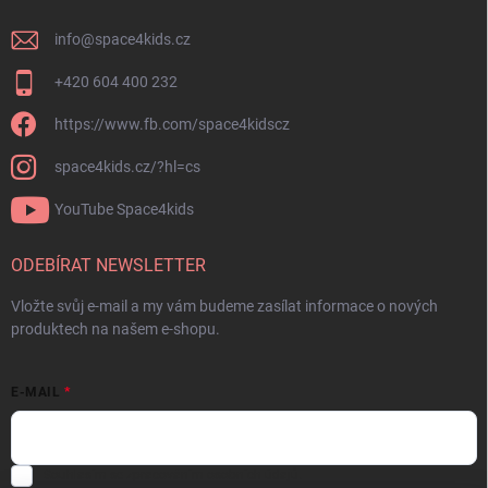
info
@
space4kids.cz
+420 604 400 232
https://www.fb.com/space4kidscz
space4kids.cz/?hl=cs
YouTube Space4kids
ODEBÍRAT NEWSLETTER
Vložte svůj e-mail a my vám budeme zasílat informace o nových
produktech na našem e-shopu.
E-MAIL
Souhlasím se
zpracováním osobních údajů.