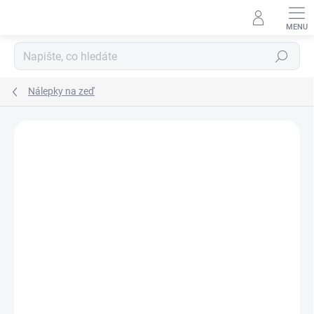
Přejít
na
obsah
Hledat
Nálepky na zeď
ZNAČKA:
CHISPUM