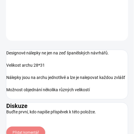
Nálepka na stěnu - Převleky
DETAILNÍ INFORMACE
ZEPTAT SE
HLÍDAT
Uložit
Designové nálepky ne jen na zeď španělských návrhářů.
Velikost archu 28*31
Nálepky jsou na archu jednotlivě a lze je nalepovat každou zvlášť
Možnost objednání několika různých velikostí
Diskuze
Buďte první, kdo napíše příspěvek k této položce.
Přidat komentář