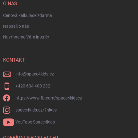
O NÁS
Cenová kalkulace zdarma
Napsali o nás
Navrhneme Vám interiér
KONTAKT
info
@
space4kids.cz
+420 604 400 232
https://www.fb.com/space4kidscz
space4kids.cz/?hl=cs
YouTube Space4kids
ODEBÍRAT NEWSLETTER