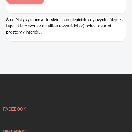
Španělský výrobce autorských samolepících vinylových nálepek a
tapet, které svou originalitou rozzáří dětský pokoj i ostatní
prostory v interiéru.
Z
á
p
a
t
í
FACEBOOK
PINTEREST