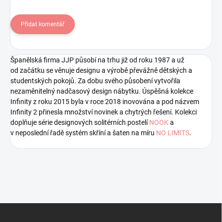
Přidat komentář
Španělská firma JJP působí na trhu již od roku 1987 a už
od začátku se věnuje designu a výrobě převážně dětských a
studentských pokojů. Za dobu svého působení vytvořila
nezaměnitelný nadčasový design nábytku. Úspěšná kolekce
Infinity z roku 2015 byla v roce 2018 inovována a pod názvem
Infinity 2 přinesla množství novinek a chytrých řešení. Kolekci
doplňuje série designových solitérních postelí
NOOK
a
v neposlední řadě systém skříní a šaten na míru
NO LIMITS
.
Z
á