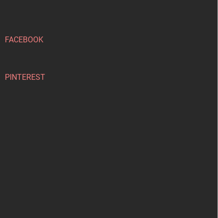
p
a
t
í
FACEBOOK
PINTEREST