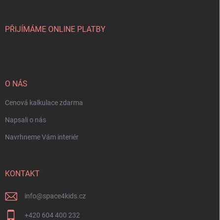
PŘIJÍMÁME ONLINE PLATBY
O NÁS
Cenová kalkulace zdarma
Napsali o nás
Navrhneme Vám interiér
KONTAKT
info
@
space4kids.cz
+420 604 400 232