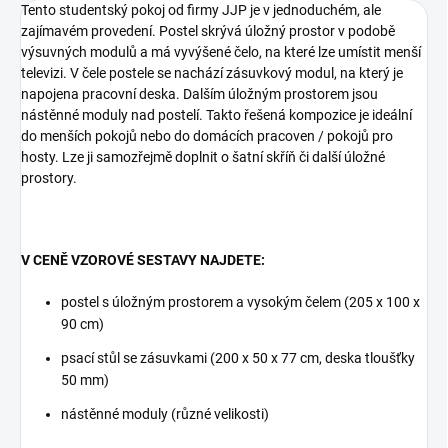
Tento studentský pokoj od firmy JJP je v jednoduchém, ale
zajímavém provedení. Postel skrývá úložný prostor v podobě
výsuvných modulů a má vyvýšené čelo, na které lze umístit menší
televizi. V čele postele se nachází zásuvkový modul, na který je
napojena pracovní deska. Dalším úložným prostorem jsou
nástěnné moduly nad postelí. Takto řešená kompozice je ideální
do menších pokojů nebo do domácích pracoven / pokojů pro
hosty. Lze ji samozřejmě doplnit o šatní skříň či další úložné
prostory.
V CENĚ VZOROVÉ SESTAVY NAJDETE:
postel s úložným prostorem a vysokým čelem (205 x 100 x
90 cm)
psací stůl se zásuvkami (200 x 50 x 77 cm, deska tloušťky
50 mm)
nástěnné moduly (různé velikosti)