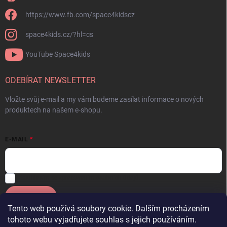
https://www.fb.com/space4kidscz
space4kids.cz/?hl=cs
YouTube Space4kids
ODEBÍRAT NEWSLETTER
Vložte svůj e-mail a my vám budeme zasílat informace o nových
produktech na našem e-shopu.
E-MAIL
Souhlasím se
zpracováním osobních údajů.
Přihlásit se
Tento web používá soubory cookie. Dalším procházením
tohoto webu vyjadřujete souhlas s jejich používáním.