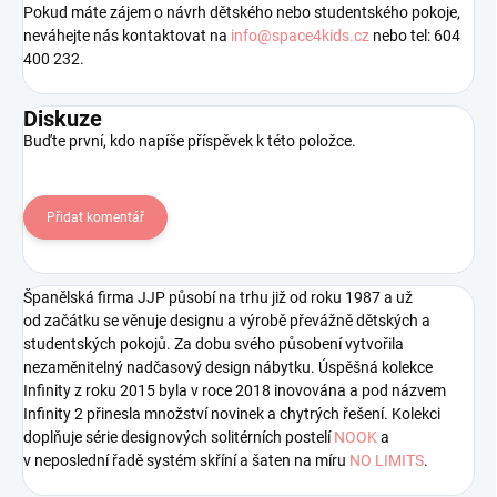
Pokud máte zájem o návrh dětského nebo studentského pokoje,
neváhejte nás kontaktovat na
info@space4kids.cz
nebo tel: 604
400 232.
Diskuze
Buďte první, kdo napíše příspěvek k této položce.
Přidat komentář
Španělská firma JJP působí na trhu již od roku 1987 a už
od začátku se věnuje designu a výrobě převážně dětských a
studentských pokojů. Za dobu svého působení vytvořila
nezaměnitelný nadčasový design nábytku. Úspěšná kolekce
Infinity z roku 2015 byla v roce 2018 inovována a pod názvem
Infinity 2 přinesla množství novinek a chytrých řešení. Kolekci
doplňuje série designových solitérních postelí
NOOK
a
v neposlední řadě systém skříní a šaten na míru
NO LIMITS
.