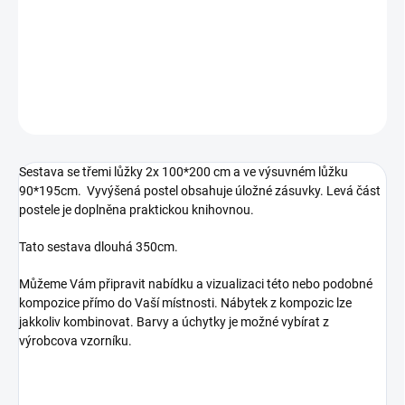
Rádi Vám uděláme návrh přímo do Vašeho prostoru.
info@space4kids.cz.
DETAILNÍ INFORMACE
ZEPTAT SE
HLÍDAT
Uložit
Sestava se třemi lůžky 2x 100*200 cm a ve výsuvném lůžku
90*195cm. Vyvýšená postel obsahuje úložné zásuvky. Levá část
postele je doplněna praktickou knihovnou.
Tato sestava dlouhá 350cm.
Můžeme Vám připravit nabídku a vizualizaci této nebo podobné
kompozice přímo do Vaší místnosti. Nábytek z kompozic lze
jakkoliv kombinovat. Barvy a úchytky je možné vybírat z
výrobcova vzorníku.