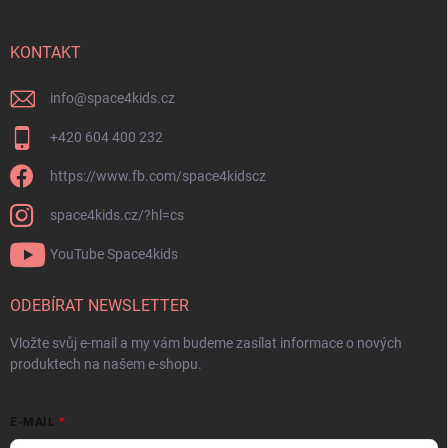
KONTAKT
info
@
space4kids.cz
+420 604 400 232
https://www.fb.com/space4kidscz
space4kids.cz/?hl=cs
YouTube Space4kids
ODEBÍRAT NEWSLETTER
Vložte svůj e-mail a my vám budeme zasílat informace o nových
produktech na našem e-shopu.
E-MAIL