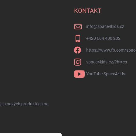
KONTAKT
info
@
space4kids.cz
+420 604 400 232
https://www.fb.com/spac
space4kids.cz/?hl=cs
YouTube Space4kids
ce o nových produktech na