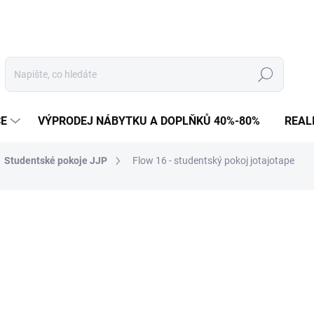
Hledat
CE
VÝPRODEJ NÁBYTKU A DOPLŇKŮ 40%-80%
REAL
Studentské pokoje JJP
Flow 16 - studentský pokoj jotajotape
170 158 Kč
140 626 Kč bez DPH
Měrná
NA OBJEDNÁVKU
cena: