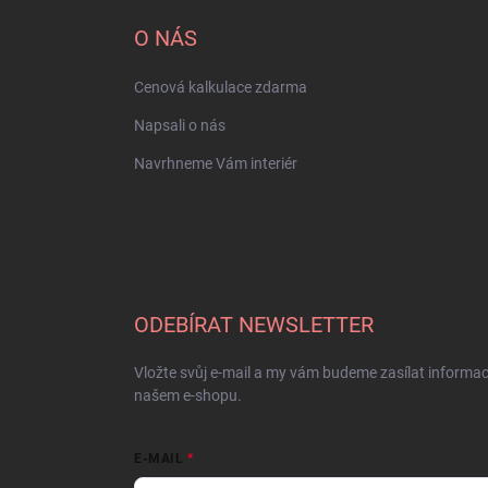
O NÁS
Cenová kalkulace zdarma
Napsali o nás
Navrhneme Vám interiér
ODEBÍRAT NEWSLETTER
Vložte svůj e-mail a my vám budeme zasílat informa
našem e-shopu.
E-MAIL