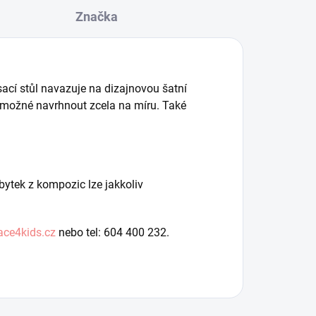
Značka
cí stůl navazuje na dizajnovou šatní
e možné navrhnout zcela na míru. Také
ytek z kompozic lze jakkoliv
ace4kids.cz
nebo tel: 604 400 232.