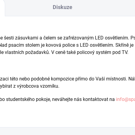
Diskuze
e šesti zásuvkami a čelem se zafrézovaným LED osvětlením. Psa
 Nad psacím stolem je kovová police s LED osvětlením.
Skříně j
le vlastních požadavků. V ceně také policový systém pod TV.
zaci této nebo podobné kompozice přímo do Vaší místnosti. Náb
ybírat z výrobcova vzorníku.
o studentského pokoje, neváhejte nás kontaktovat na
info@sp