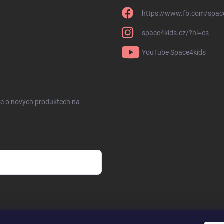
https://www.fb.com/spac
space4kids.cz/?hl=cs
YouTube Space4kids
ce o nových produktech na