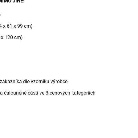
MIMO JINÉ:
)
4 x 61 x 99 cm)
1 x 120 cm)
 zákazníka dle vzorníku výrobce
a čalouněné části ve 3 cenových kategoriích