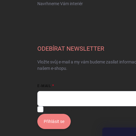
Navrhneme Vám interiér
ODEBÍRAT NEWSLETTER
Vložte svůj e-mail a my vám budeme zasílat informa
našem e-shopu.
E-MAIL
Souhlasím se
zpracováním osobních údajů.
Přihlásit se