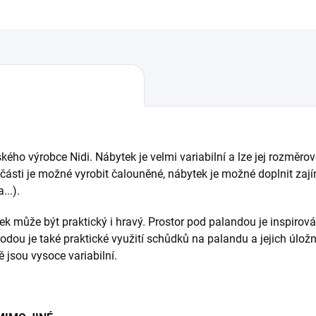
Uložit
kého výrobce Nidi. Nábytek je velmi variabilní a lze jej rozměr
části je možné vyrobit čalouněné, nábytek je možné doplnit za
...).
k může být praktický i hravý. Prostor pod palandou je inspirov
odou je také praktické využití schůdků na palandu a jejich úlož
ě jsou vysoce variabilní.