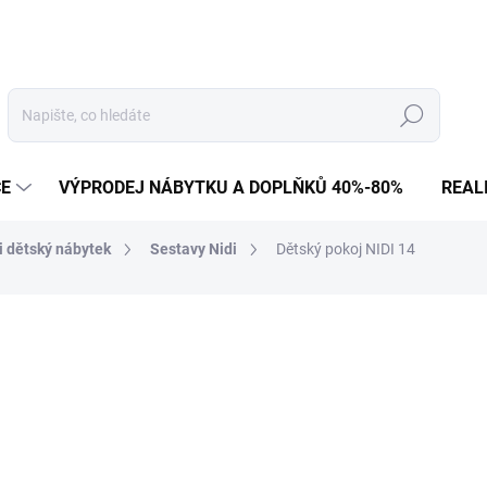
Hledat
CE
VÝPRODEJ NÁBYTKU A DOPLŇKŮ 40%-80%
REAL
i dětský nábytek
Sestavy Nidi
Dětský pokoj NIDI 14
203 596 Kč
168 261 Kč bez DPH
Měrná
NA OBJEDNÁVKU
cena: