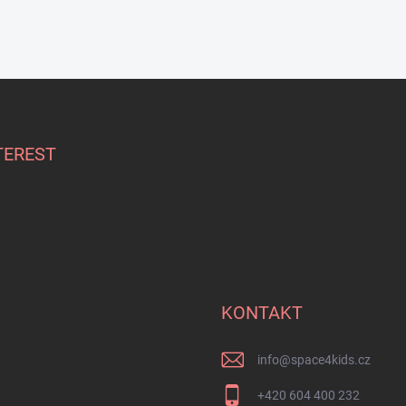
TEREST
KONTAKT
info
@
space4kids.cz
+420 604 400 232