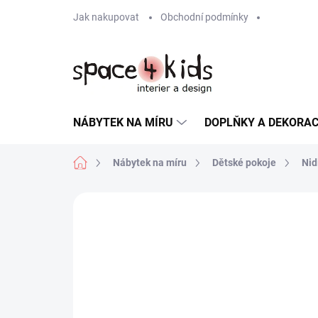
Přejít
Jak nakupovat
Obchodní podmínky
na
obsah
NÁBYTEK NA MÍRU
DOPLŇKY A DEKORA
Domů
Nábytek na míru
Dětské pokoje
Nid
ZNAČKA:
NIDI
NÁVRH NA MÍRU