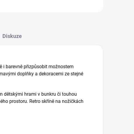
ZEPTAT SE
HLÍDAT
Diskuze
ově i barevně přizpůsobit možnostem
jímavými doplňky a dekoracemi ze stejné
án dětskými hrami v bunkru či touhou
ného prostoru. Retro skříně na nožičkách