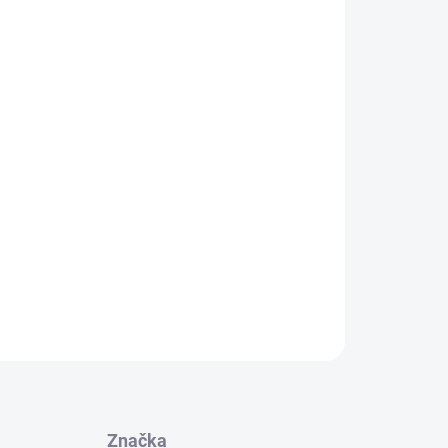
bytek
 (1,9 a 3,5 cm) s možností laku. Materiály i laky
ické nároky EU.
aci 190 x 105 cm (matrace nejsou v ceně)
ávrhů dle požadavků klienta
Chci ZDARMA kalkulaci na míru
ZEPTAT SE
HLÍDAT
Značka