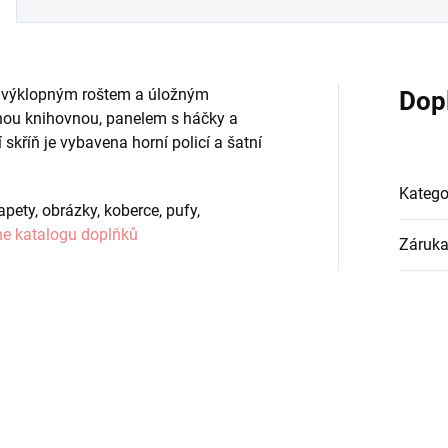
í s výklopným roštem a úložným
Dop
nou knihovnou, panelem s háčky a
kříň je vybavena horní policí a šatní
Katego
pety, obrázky, koberce, pufy,
ne katalogu doplňků
Záruk