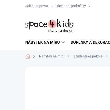
Přejít
Jak nakupovat
Obchodní podmínky
na
obsah
NÁBYTEK NA MÍRU
DOPLŇKY A DEKORA
Domů
Nábytek na míru
Studentské pokoje
ZNAČKA:
ROS1