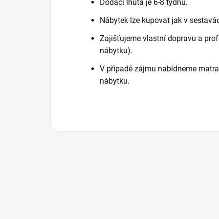
Dodací lhůta je 6-8 týdnů.
Nábytek lze kupovat jak v sestavá
Zajišťujeme vlastní dopravu a pro
nábytku).
V případě zájmu nabídneme matrace,
nábytku.