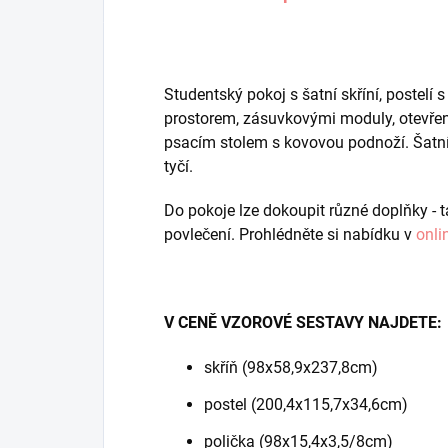
Studentský pokoj s šatní skříní, postel
prostorem, zásuvkovými moduly, otevře
psacím stolem s kovovou podnoží. Šatní s
tyčí.
Do pokoje lze dokoupit různé doplňky - ta
povlečení.
Prohlédněte si nabídku v
onli
V CENĚ VZOROVÉ SESTAVY NAJDETE:
skříň (98x58,9x237,8cm)
postel (200,4x115,7x34,6cm)
polička (98x15,4x3,5/8cm)