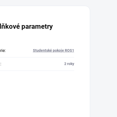
lňkové parametry
rie
:
Studentské pokoje ROS1
a
:
2 roky