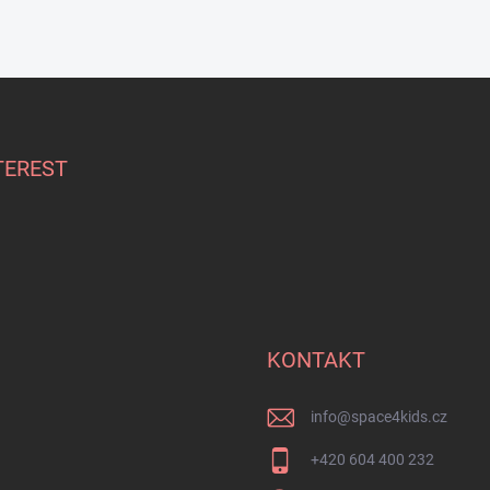
TEREST
KONTAKT
info
@
space4kids.cz
+420 604 400 232