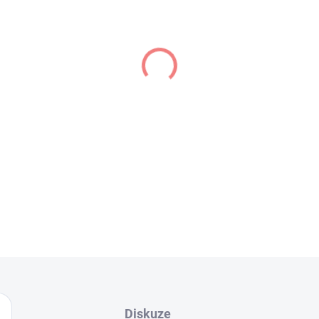
Kvalitní studentský ná
Vyrobeno z lamino desek
splňují nejvyšší ekolog
Postel vhodná pro matr
Možnost vytvoření 3D n
DETAILNÍ INFORMACE
Uložit
Diskuze