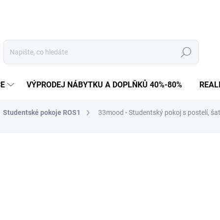
Hledat
CE
VÝPRODEJ NÁBYTKU A DOPLŇKŮ 40%-80%
REAL
Studentské pokoje ROS1
33mood - Studentský pokoj s postelí, šat
82 573 Kč
68 242 Kč bez DPH
Měrná
NA OBJEDNÁVKU
cena:
MOŽNOSTI DORUČENÍ